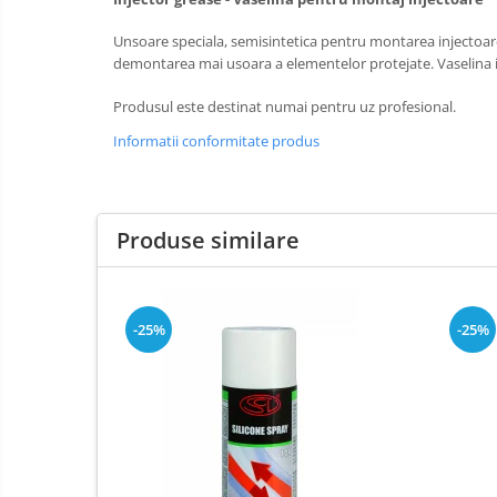
Elemente de fixare
Franghii de remorcare
Unsoare speciala, semisintetica pentru montarea injectoarelo
demontarea mai usoara a elementelor protejate. Vaselina i
Becuri auxiliare
Produsul este destinat numai pentru uz profesional.
Becuri de far
Informatii conformitate produs
Sigurante auto
Produse similare
-25%
-25%