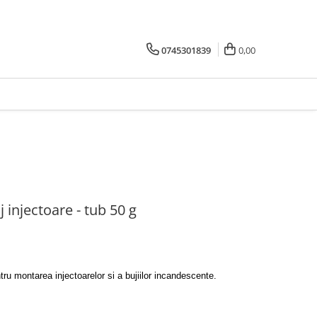
0745301839
0,00
 injectoare - tub 50 g
ru montarea injectoarelor si a bujiilor incandescente.