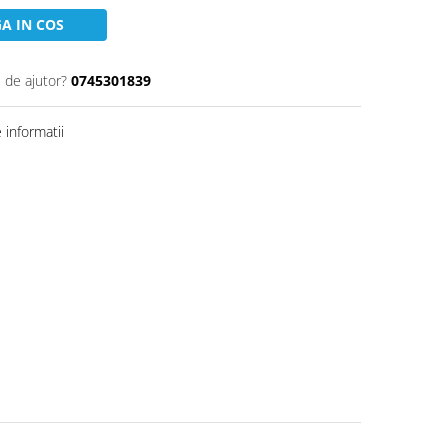
A IN COS
 de ajutor?
0745301839
informatii