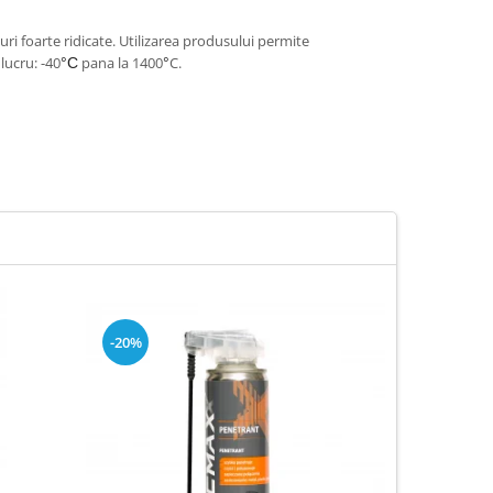
ri foarte ridicate. Utilizarea produsului permite
lucru: -40
pana la 1400
C.
°C
°
-20%
-16%