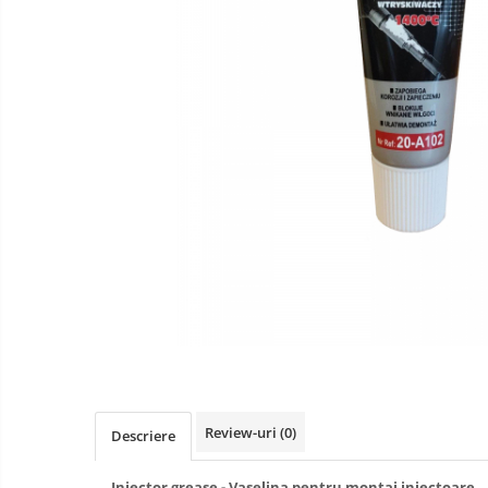
Curatare si degresare
Mentenanta si reparatii
Curatare interior
Curatare exterior
Odorizanti
Produse pentru iarna
Curatare suprafete
Detectie fisuri
Acoperiri metalice
Antiadezivi
Demulanti
Antistropi sudura
Alte accesorii
Review-uri
(0)
Descriere
Cabluri de pornire
Injector grease - Vaselina pentru montaj injectoare