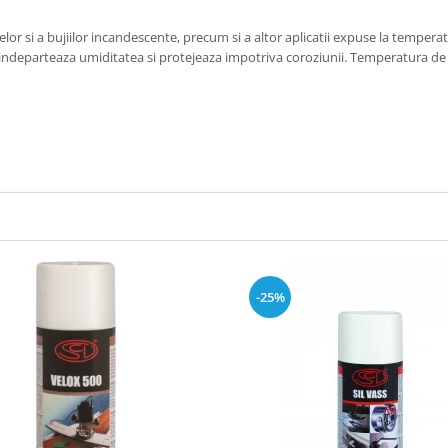
r si a bujiilor incandescente, precum si a altor aplicatii expuse la temperatu
ndeparteaza umiditatea si protejeaza impotriva coroziunii. Temperatura de 
-25%