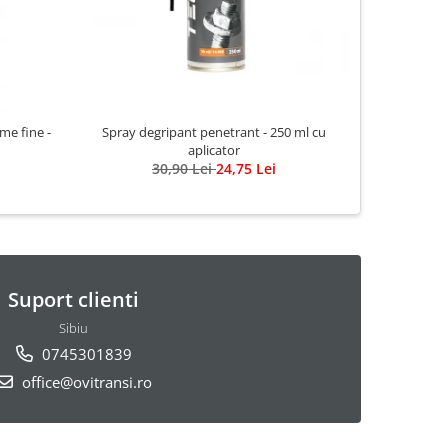
me fine -
Spray degripant penetrant - 250 ml cu
aplicator
30,90 Lei
24,75 Lei
Suport clienti
Sibiu
0745301839
office@ovitransi.ro