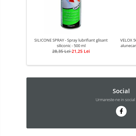
SILICONE SPRAY - Spray lubrifiant glisant
VELOX 50
siliconic - 500 ml
alunecar
28,35 Lei
21,25 Lei
Social
Urmareste-ne in social