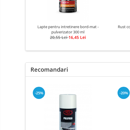
Lapte pentru intretinere bord-mat -
Rust conve
pulverizator 300 ml
20,55 Lei
16,45 Lei
Recomandari
-25%
-20%