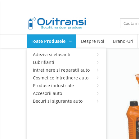
Toate Produsele
Adezivi si etasanti
Toate Produsele
Despre Noi
Brand-Uri
Adezivi anaerobi
Lubrifianti
Intretinere
Adezivi rapizi
Adezivi si etasanti
si
Adezivi bicomponenti
Lubrifianti
reparatii
Cosmetice
auto
Intretinere si reparatii auto
intretinere
Etansanti anaerobi
auto
Cosmetice intretinere auto
Produse
Etansanti elastici
industriale
Produse industriale
Benzi adezive
Accesorii
Accesorii auto
auto
Degripanti
Becuri si sigurante auto
Becuri si
Uleiuri si vaseline
sigurante
Antigripante
auto
Aditivi si Tratamente
Curatare maini