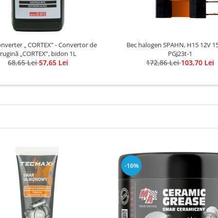
rter „ CORTEX” - Convertor de
Bec halogen SPAHN, H15 12V 1
rugină „CORTEX”, bidon 1L
PGJ23t-1
68,65 Lei
57,65 Lei
172,86 Lei
103,70 Lei
-16%