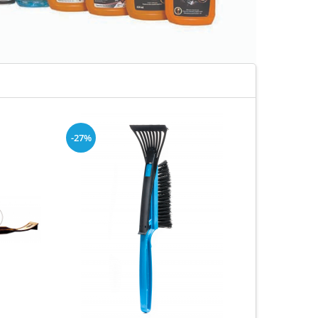
-27%
-20%