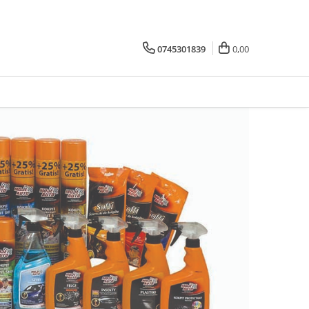
0745301839
0,00