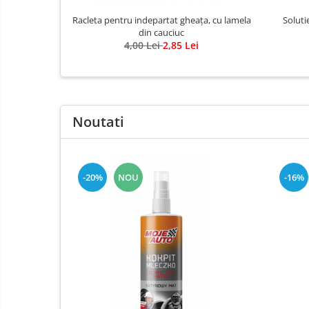
Elemente de fixare
Racleta pentru indepartat gheața, cu lamela
Soluti
Franghii de remorcare
din cauciuc
4,00 Lei
2,85 Lei
Becuri auxiliare
Becuri de far
Sigurante auto
Noutati
-20%
NOU
-16%