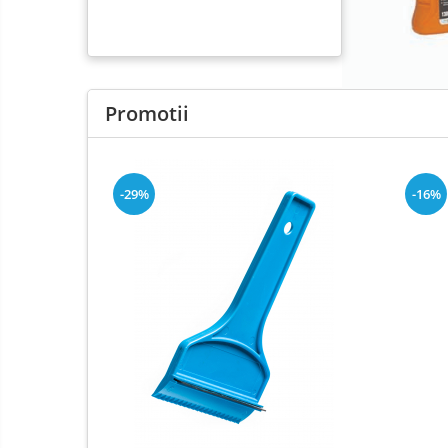
Curatare si degresare
Mentenanta si reparatii
Curatare interior
Promotii
Curatare exterior
Odorizanti
Produse pentru iarna
-29%
-16%
Curatare suprafete
Detectie fisuri
Acoperiri metalice
Antiadezivi
Demulanti
Antistropi sudura
Alte accesorii
Cabluri de pornire