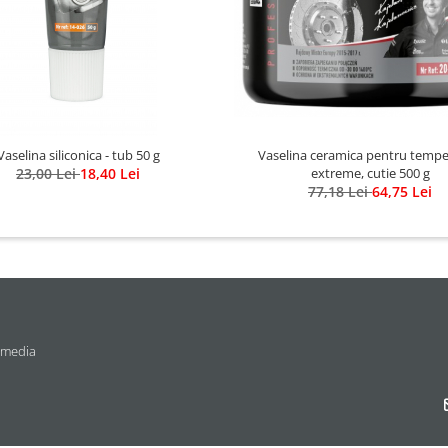
Vaselina siliconica - tub 50 g
Vaselina ceramica pentru tempe
23,00 Lei
18,40 Lei
extreme, cutie 500 g
77,18 Lei
64,75 Lei
 media