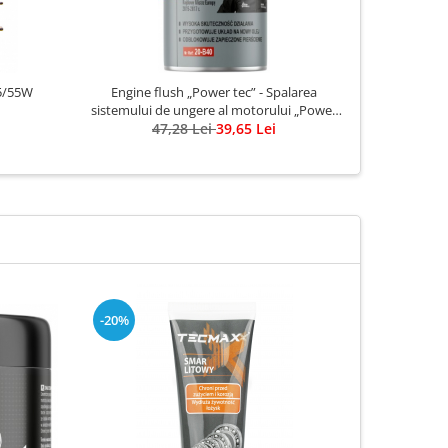
5/55W
Engine flush „Power tec” - Spalarea
Qui
sistemului de ungere al motorului „Power
47,28 Lei
tec”, bidon 500 ml
39,65 Lei
-20%