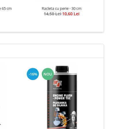
e 65 cm
Racleta cu perie - 30 cm
Solutie
14,50 Lei
10,60 Lei
-16%
NOU
-25%