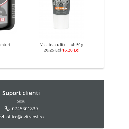
-25%
raturi
Vaselina cu litiu - tub 50 g
SBLOCSIL - 
20,25 Lei
16,20 Lei
Suport clienti
Sibiu
0745301839
office@ovitransi.ro