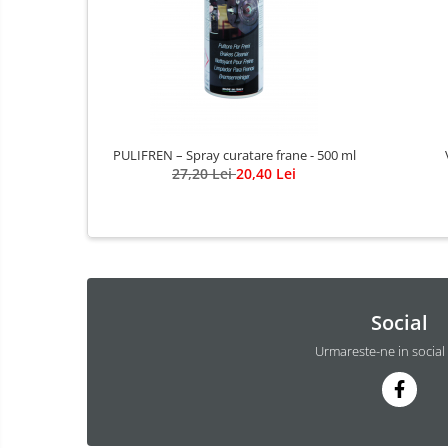
PULIFREN – Spray curatare frane - 500 ml
27,20 Lei
20,40 Lei
Social
Urmareste-ne in social