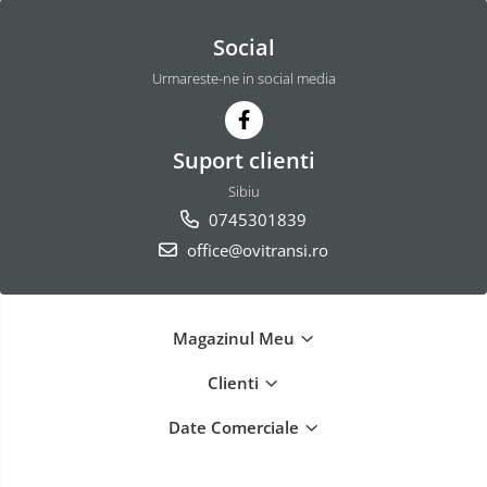
Social
Urmareste-ne in social media
Suport clienti
Sibiu
0745301839
office@ovitransi.ro
Magazinul Meu
Clienti
Date Comerciale