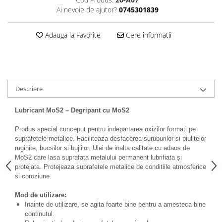
Ai nevoie de ajutor?
0745301839
Adauga la Favorite
Cere informatii
Descriere
Lubricant MoS2 – Degripant cu MoS2
Produs special cunceput pentru indepartarea oxizilor formati pe
suprafetele metalice. Faciliteaza desfacerea suruburilor si piulitelor
ruginite, bucsilor si bujiilor. Ulei de inalta calitate cu adaos de
MoS2 care lasa suprafata metalului permanent lubrifiata și
protejata. Protejeaza suprafetele metalice de conditiile atmosferice
si coroziune.
Mod de utilizare:
I
nainte de utilizare, se agita foarte bine pentru a amesteca bine
continutul.