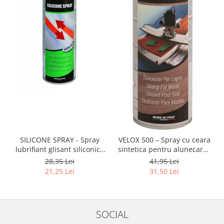
SILICONE SPRAY - Spray
VELOX 500 – Spray cu ceara
lubrifiant glisant siliconic -
sintetica pentru alunecarea
500 ml
lemnului pe mesele de
28,35 Lei
41,95 Lei
lucru 500 ml
21,25 Lei
31,50 Lei
SOCIAL