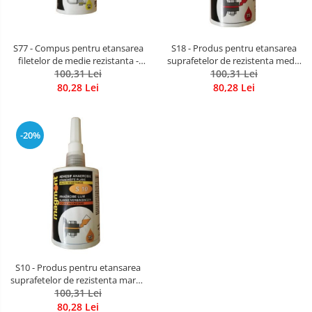
S77 - Compus pentru etansarea
S18 - Produs pentru etansarea
filetelor de medie rezistanta -
suprafetelor de rezistenta medie
tub acordeon 75 ml
100,31 Lei
- tub acordeon 75 ml
100,31 Lei
80,28 Lei
80,28 Lei
-20%
S10 - Produs pentru etansarea
suprafetelor de rezistenta mare -
tub acordeon 75 ml
100,31 Lei
80,28 Lei