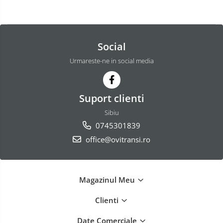
Social
Urmareste-ne in social media
Suport clienti
Sibiu
0745301839
office@ovitransi.ro
Magazinul Meu
Clienti
Date Comerciale