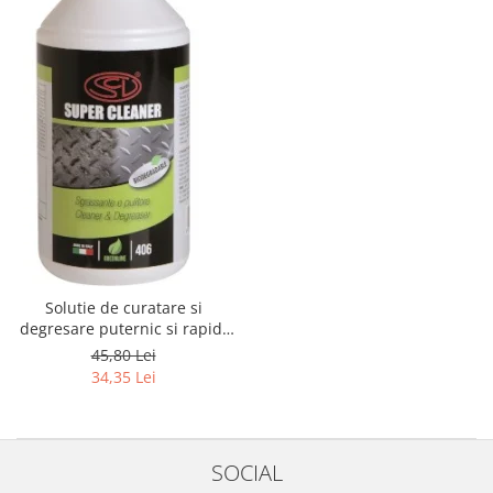
Solutie de curatare si
degresare puternic si rapid,
pulverizator 750 ml
45,80 Lei
34,35 Lei
SOCIAL