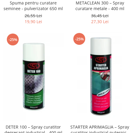
Spuma pentru curatare
METACLEAN 300 – Spray
seminee - pulverizator 650 ml
curatare metale - 400 ml
26,55 Lei
36,45 Lei
19,90 Lei
27,30 Lei
-25%
-25%
DETER 100 – Spray curatitor
STARTER APRIMAGLIA – Spray
degresant industrial - 400 ml
curatitor industrial puternic -