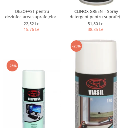
DEZOFAST pentru
CLINOX GREEN – Spray
dezinfectarea suprafețelor -
detergent pentru suprafețe
pulverizator 1 L
din oțel inoxidabil sau
22,52 Lei
51,80 Lei
cromate, 500 ml
15,76 Lei
38,85 Lei
-25%
-25%