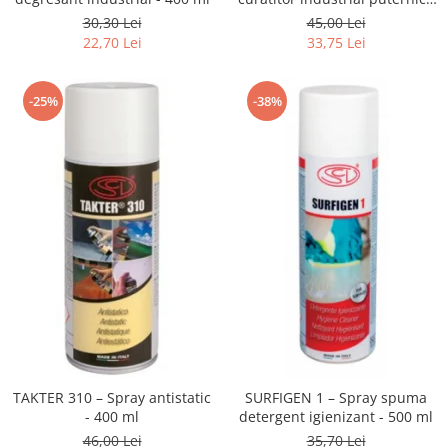
500 ml
30,30 Lei
45,00 Lei
22,70 Lei
33,75 Lei
-25%
-38%
TAKTER 310 – Spray antistatic
SURFIGEN 1 – Spray spuma
- 400 ml
detergent igienizant - 500 ml
46,00 Lei
35,70 Lei