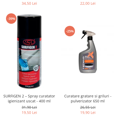
34,50 Lei
22,00 Lei
-39%
-25%
SURFIGEN 2 – Spray curatator
Curatare gratare si griluri -
igienizant uscat - 400 ml
pulverizator 650 ml
31,90 Lei
26,55 Lei
19,50 Lei
19,90 Lei