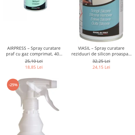
AIRPRESS – Spray curatare
VIASIL – Spray curatare
praf cu gaz comprimat, 400
reziduuri de silicon proaspat,
ml
400 ml
25,10 Lei
32,25 Lei
18,85 Lei
24,15 Lei
-25%