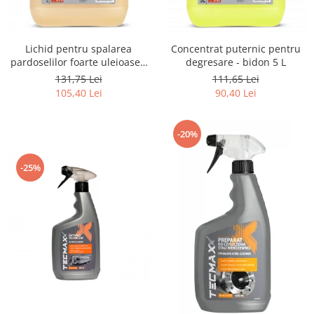
Aditivi si Tratamente
Curatare maini
Lichid pentru spalarea
Concentrat puternic pentru
Curatare si degresare
pardoselilor foarte uleioase -
degresare - bidon 5 L
bidon 5 L
Mentenanta si reparatii
131,75 Lei
111,65 Lei
105,40 Lei
90,40 Lei
Cosmetice intretinere auto
Curatare interior
-20%
Curatare exterior
Odorizanti
-25%
Produse pentru iarna
Produse industriale
Curatare suprafete
Detectie fisuri
Acoperiri metalice
Antiadezivi
Demulanti