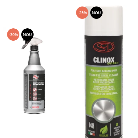
-25%
NOU
-30%
NOU