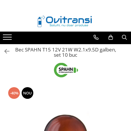
Toate Produsele
Adezivi si etasanti
Adezivi anaerobi
Adezivi rapizi
Bec SPAHN T15 12V 21W W2.1x9.5D galben,
set 10 buc
Adezivi bicomponenti
Etansanti anaerobi
Etansanti elastici
Benzi adezive
-40%
NOU
Lubrifianti
Degripanti
Uleiuri si vaseline
Antigripante
Intretinere si reparatii auto