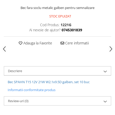
Antistropi sudura
Bec fara soclu metalic galben pentru semnalizare
Accesorii auto
STOC EPUIZAT
Alte accesorii
Cod Produs:
1221G
Cabluri de pornire
Ai nevoie de ajutor?
0745301839
Elemente de fixare
Franghii de remorcare
Adauga la Favorite
Cere informatii
Becuri si sigurante auto
Becuri auxiliare
Becuri de far
Descriere
Sigurante auto
Bec SPAHN T15 12V 21W W2.1x9.5D galben, set 10 buc
Informatii conformitate produs
Review-uri
(0)