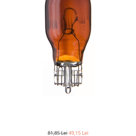
Aditivi si Tratamente
Curatare maini
Curatare si degresare
Mentenanta si reparatii
Cosmetice intretinere auto
Curatare interior
Curatare exterior
Odorizanti
Produse pentru iarna
Produse industriale
Curatare suprafete
Detectie fisuri
Acoperiri metalice
Antiadezivi
81,85 Lei
49,15 Lei
Demulanti