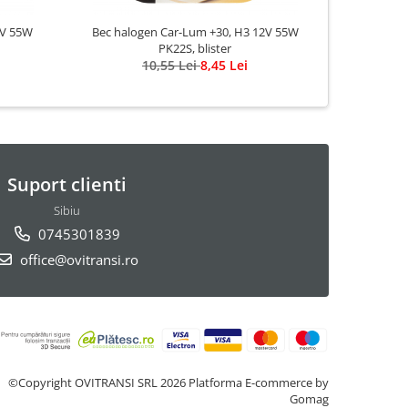
2V 55W
Bec halogen Car-Lum +30, H3 12V 55W
Bec haloge
PK22S, blister
10,55 Lei
8,45 Lei
Suport clienti
Sibiu
0745301839
office@ovitransi.ro
©Copyright OVITRANSI SRL 2026
Platforma E-commerce by
Gomag