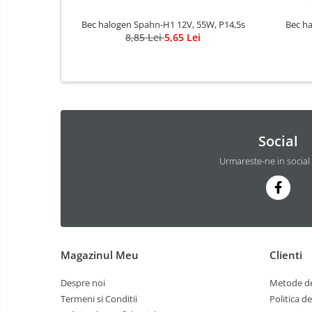
Bec halogen Spahn-H1 12V, 55W, P14,5s
Bec h
8,85 Lei
5,65 Lei
Social
Urmareste-ne in social
Magazinul Meu
Clienti
Despre noi
Metode de
Termeni si Conditii
Politica d