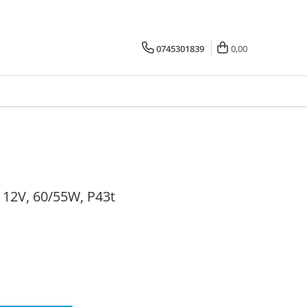
0745301839
0,00
12V, 60/55W, P43t