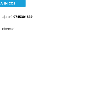
A IN COS
e ajutor?
0745301839
informatii