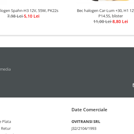
alogen Spahn-H3 12V, 55W, PK22s
Bec halogen Car-Lum +30, H1 1
7,98 Lei
5,10 Lei
P14.5S, blister
11,00 Lei
8,80 Lei
 media
Date Comerciale
 Plata
OVITRANSI SRL
e Retur
J32/2104/1993