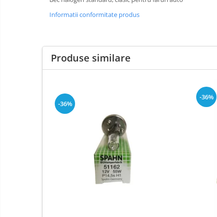
Elemente de fixare
Informatii conformitate produs
Franghii de remorcare
Becuri auxiliare
Becuri de far
Produse similare
Sigurante auto
-36%
-36%