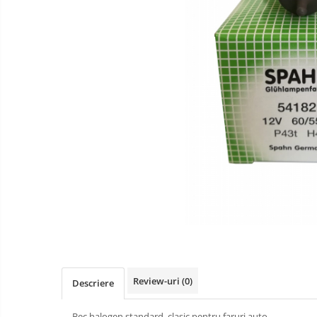
Curatare si degresare
Mentenanta si reparatii
Curatare interior
Curatare exterior
Odorizanti
Produse pentru iarna
Curatare suprafete
Detectie fisuri
Acoperiri metalice
Antiadezivi
Demulanti
Antistropi sudura
Alte accesorii
Review-uri
(0)
Descriere
Cabluri de pornire
Bec halogen standard, clasic pentru faruri auto