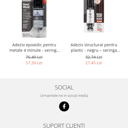
Adeziv epoxidic pentru
Adeziv structural pentru
metale 4 minute - seringa
plastic - negru – seringa
dubla 25 ml
dubla 25 ml
76,40 Lei
32,74 Lei
57,30 Lei
27,45 Lei
SOCIAL
Urmareste-ne in social media
SUPORT CLIENTI