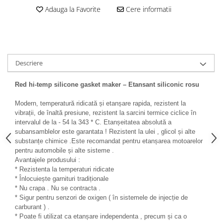
Antistropi sudura
Adauga la Favorite
Cere informatii
Accesorii auto
Alte accesorii
Cabluri de pornire
Descriere
Elemente de fixare
Franghii de remorcare
Red hi-temp silicone gasket maker – Etansant siliconic rosu
Becuri si sigurante auto
Modern, temperatură ridicată și etanșare rapida, rezistent la
Becuri auxiliare
vibrații, de înaltă presiune, rezistent la sarcini termice ciclice în
intervalul de la - 54 la 343 * C. Etanșeitatea absolută a
Becuri de far
subansamblelor este garantata ! Rezistent la ulei , glicol și alte
Sigurante auto
substanțe chimice .Este recomandat pentru etanșarea motoarelor
pentru automobile și alte sisteme .
Avantajele produsului :
* Rezistenta la temperaturi ridicate
* Înlocuiește garnituri tradiționale
* Nu crapa . Nu se contracta .
* Sigur pentru senzori de oxigen ( în sistemele de injecție de
carburant ) .
* Poate fi utilizat ca etanșare independenta , precum și ca o