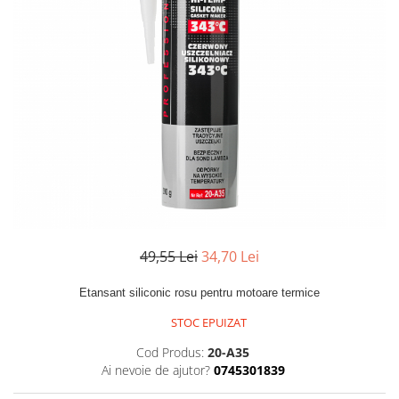
Aditivi si Tratamente
Curatare maini
Curatare si degresare
Mentenanta si reparatii
Cosmetice intretinere auto
Curatare interior
Curatare exterior
Odorizanti
Produse pentru iarna
49,55 Lei
34,70 Lei
Produse industriale
Curatare suprafete
Etansant siliconic rosu pentru motoare termice
Detectie fisuri
STOC EPUIZAT
Acoperiri metalice
Cod Produs:
20-A35
Antiadezivi
Ai nevoie de ajutor?
0745301839
Demulanti