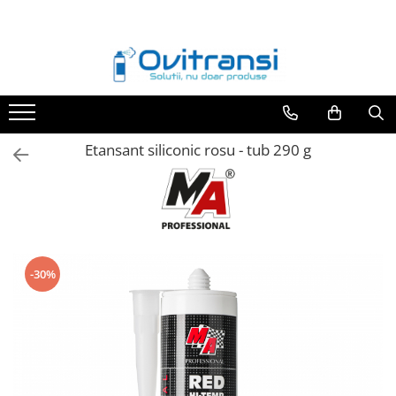
Toate Produsele
Adezivi si etasanti
Adezivi anaerobi
Adezivi rapizi
Etansant siliconic rosu - tub 290 g
Adezivi bicomponenti
Etansanti anaerobi
Etansanti elastici
Benzi adezive
-30%
Lubrifianti
Degripanti
Uleiuri si vaseline
Antigripante
Intretinere si reparatii auto