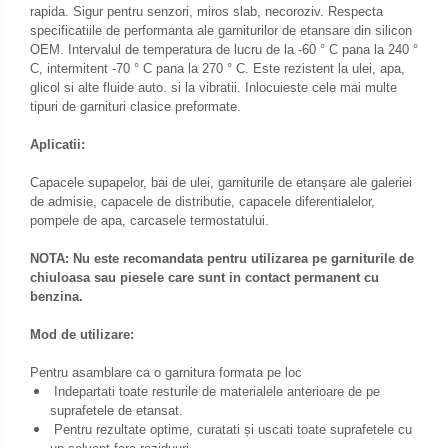
rapida. Sigur pentru senzori, miros slab, necoroziv. Respecta
specificatiile de performanta ale garniturilor de etansare din silicon
OEM. Intervalul de temperatura de lucru de la -60 ° C pana la 240 °
C, intermitent -70 ° C pana la 270 ° C.
Este rezistent la ulei, apa,
glicol si alte fluide auto.
si la vibratii. Inlocuieste cele mai multe
tipuri de garnituri clasice preformate.
Aplicatii:
Capacele supapelor, bai de ulei, garniturile de etanșare ale galeriei
de admisie, capacele de distributie, capacele diferentialelor,
pompele de apa, carcasele termostatului.
NOTA: Nu este recomandata pentru utilizarea pe garniturile de
chiuloasa sau piesele care sunt in contact permanent cu
benzina.
Mod de utilizare:
Pentru asamblare ca o garnitura formata pe loc
Indepartati toate resturile de materialele anterioare de pe
suprafetele de etansat.
Pentru rezultate optime, curatati și uscati toate suprafetele cu