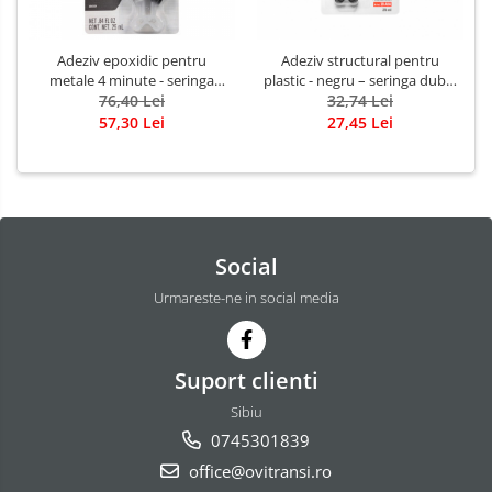
Adeziv epoxidic pentru
Adeziv structural pentru
metale 4 minute - seringa
plastic - negru – seringa dubla
dubla 25 ml
76,40 Lei
32,74 Lei
25 ml
57,30 Lei
27,45 Lei
Social
Urmareste-ne in social media
Suport clienti
Sibiu
0745301839
office@ovitransi.ro