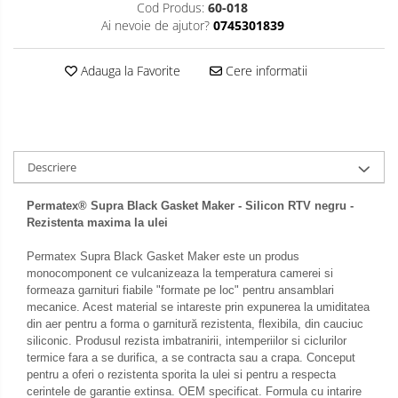
Cod Produs:
60-018
Ai nevoie de ajutor?
0745301839
Adauga la Favorite
Cere informatii
Descriere
Permatex® Supra Black Gasket Maker -
Silicon RTV negru -
Rezistenta maxima la ulei
Permatex Supra Black Gasket Maker este un produs
monocomponent ce vulcanizeaza la temperatura camerei si
formeaza garnituri fiabile "formate pe loc" pentru ansamblari
mecanice. Acest material se intareste prin expunerea la umiditatea
din aer pentru a forma o garnitură rezistenta, flexibila, din cauciuc
siliconic. Produsul rezista imbatranirii, intemperiilor si ciclurilor
termice fara a se durifica, a se contracta sau a crapa. Conceput
pentru a oferi o rezistenta sporita la ulei si pentru a respecta
cerintele de garantie extinsa. OEM specificat. Formula cu intarire