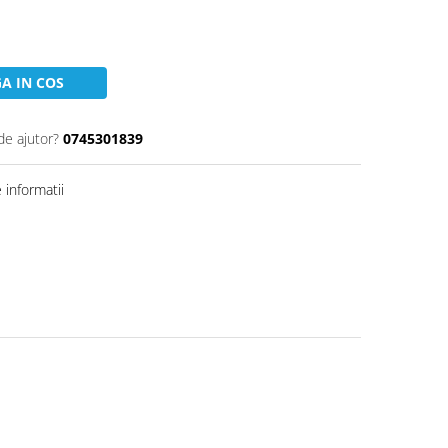
A IN COS
de ajutor?
0745301839
informatii