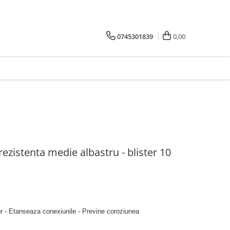
0745301839
0,00
rezistenta medie albastru - blister 10
r - Etanseaza conexiunile - Previne coroziunea