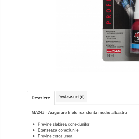
Curatare si degresare
Mentenanta si reparatii
Curatare interior
Curatare exterior
Odorizanti
Produse pentru iarna
Curatare suprafete
Detectie fisuri
Acoperiri metalice
Antiadezivi
Review-uri
(0)
Descriere
Demulanti
Antistropi sudura
MA243
- Asigurare filete rezistenta medie albastru
Alte accesorii
Previne slabirea conexiunilor
Etanseaza conexiunile
Cabluri de pornire
Previne coroziunea