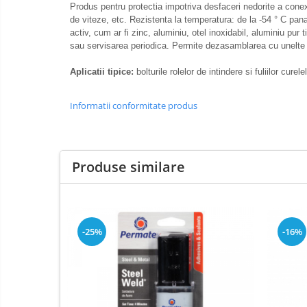
Elemente de fixare
Produs pentru protectia impotriva desfaceri nedorite a conexi
de viteze, etc. Rezistenta la temperatura: de la -54 ° C pan
Franghii de remorcare
activ, cum ar fi zinc, aluminiu, otel inoxidabil, aluminiu p
Becuri auxiliare
sau servisarea periodica. Permite dezasamblarea cu unelte
Becuri de far
Aplicatii tipice:
bolturile rolelor de intindere si fuliilor cur
Sigurante auto
Informatii conformitate produs
Produse similare
-25%
-16%