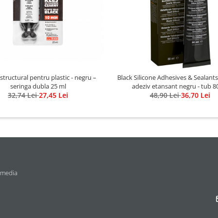
structural pentru plastic - negru –
Black Silicone Adhesives & Sealants 
seringa dubla 25 ml
adeziv etansant negru - tub 8
32,74 Lei
27,45 Lei
48,90 Lei
36,70 Lei
 media