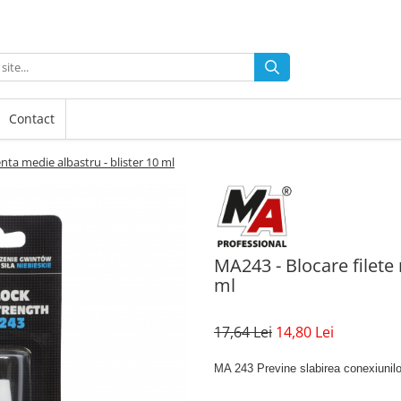
Contact
enta medie albastru - blister 10 ml
MA243 - Blocare filete 
ml
17,64 Lei
14,80 Lei
MA 243 Previne slabirea conexiunilo