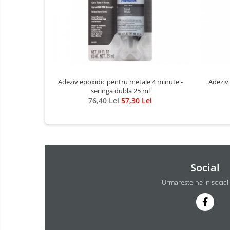
Adeziv epoxidic pentru metale 4 minute -
Adeziv 
seringa dubla 25 ml
76,40 Lei
57,30 Lei
Social
Urmareste-ne in social