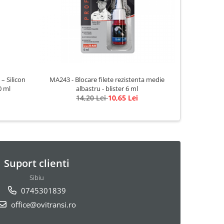
-16%
– Silicon
MA243 - Blocare filete rezistenta medie
Silicon ne
0 ml
albastru - blister 6 ml
14,20 Lei
10,65 Lei
Suport clienti
Sibiu
0745301839
office@ovitransi.ro