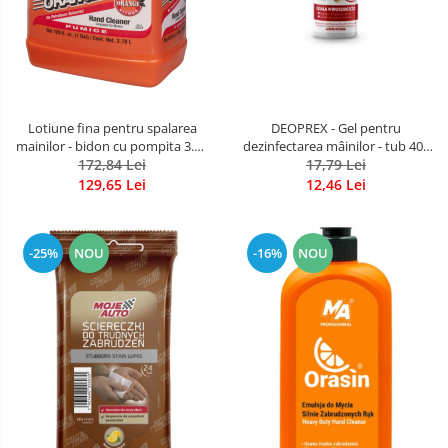
Lotiune fina pentru spalarea
DEOPREX - Gel pentru
mainilor - bidon cu pompita 3.78
dezinfectarea mâinilor - tub 400
172,84 Lei
L
ml cu pompita
17,79 Lei
129,65 Lei
12,46 Lei
-25%
NOU
-16%
NOU