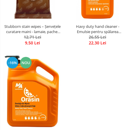
Stubborn stain wipes – Șervețele
Havy duty hand cleaner -
curatare maini - lamaie, pachet
Emulsie pentru spălarea
12,71 Lei
24 buc
mâinilor foarte murdare, fara
26,55 Lei
apa, bidon 550 g
9,50 Lei
22,30 Lei
-16%
NOU