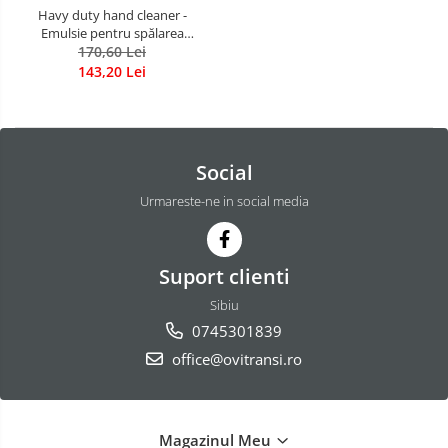
Havy duty hand cleaner -
Emulsie pentru spălarea
mâinilor foarte murdare, fara
170,60 Lei
apa. bidon cu pompita 5,00 kg
143,20 Lei
Social
Urmareste-ne in social media
Suport clienti
Sibiu
0745301839
office@ovitransi.ro
Magazinul Meu