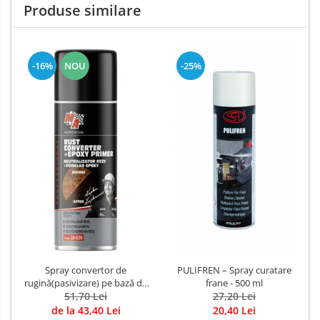
Produse similare
-16%
NOU
-25%
Spray convertor de
PULIFREN – Spray curatare
rugină(pasivizare) pe bază de
frane - 500 ml
rasini epoxidice, 400 ml
51,70 Lei
27,20 Lei
de la 43,40 Lei
20,40 Lei