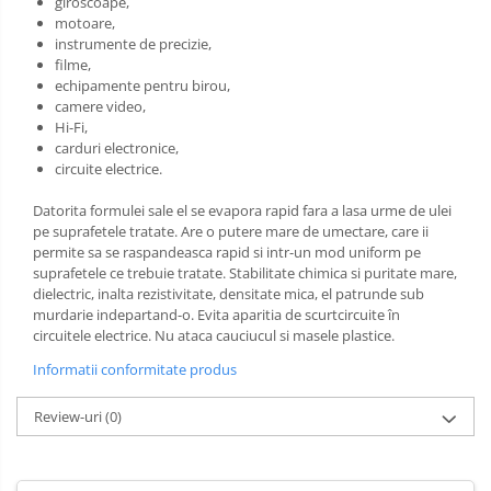
giroscoape,
motoare,
instrumente de precizie,
filme,
echipamente pentru birou,
camere video,
Hi-Fi,
carduri electronice,
circuite electrice.
Datorita formulei sale el se evapora rapid fara a lasa urme de ulei
pe suprafetele tratate. Are o putere mare de umectare, care ii
permite sa se raspandeasca rapid si intr-un mod uniform pe
suprafetele ce trebuie tratate. Stabilitate chimica si puritate mare,
dielectric, inalta rezistivitate, densitate mica, el patrunde sub
murdarie indepartand-o. Evita aparitia de scurtcircuite în
circuitele electrice. Nu ataca cauciucul si masele plastice.
Informatii conformitate produs
Review-uri
(0)