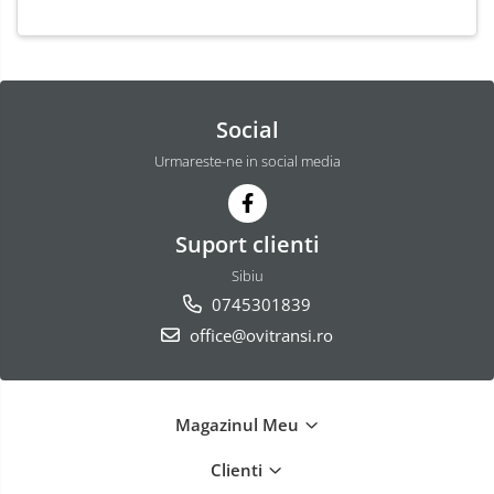
Social
Urmareste-ne in social media
Suport clienti
Sibiu
0745301839
office@ovitransi.ro
Magazinul Meu
Clienti