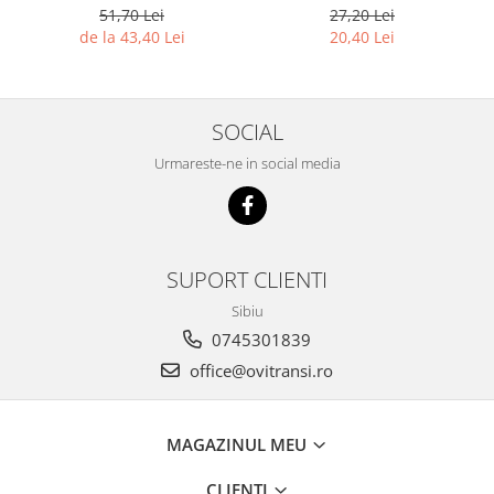
de rasini epoxidice, 400 ml
51,70 Lei
27,20 Lei
de la 43,40 Lei
20,40 Lei
SOCIAL
Urmareste-ne in social media
SUPORT CLIENTI
Sibiu
0745301839
office@ovitransi.ro
MAGAZINUL MEU
CLIENTI