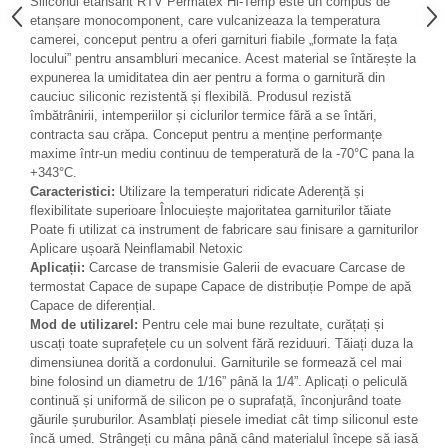
Siliconul etansant RTV
Permatex Hi-Temp este un compus de
etanșare monocomponent, care vulcanizeaza la temperatura
camerei, conceput pentru a oferi garnituri fiabile „formate la fața
locului” pentru ansambluri mecanice. Acest material se întărește la
expunerea la umiditatea din aer pentru a forma o garnitură din
cauciuc siliconic rezistentă și flexibilă. Produsul rezistă
îmbătrânirii, intemperiilor și ciclurilor termice fără a se întări,
contracta sau crăpa. Conceput pentru a menține performanțe
maxime într-un mediu continuu de temperatură de la -70°C pana la
+343°C.
Caracteristici:
Utilizare la temperaturi ridicate Aderență și
flexibilitate superioare Înlocuiește majoritatea garniturilor tăiate
Poate fi utilizat ca instrument de fabricare sau finisare a garniturilor
Aplicare ușoară Neinflamabil Netoxic
Aplicații:
Carcase de transmisie Galerii de evacuare Carcase de
termostat Capace de supape Capace de distribuție Pompe de apă
Capace de diferențial.
Mod de utilizareI:
Pentru cele mai bune rezultate, curățați și
uscați toate suprafețele cu un solvent fără reziduuri. Tăiați duza la
dimensiunea dorită a cordonului. Garniturile se formează cel mai
bine folosind un diametru de 1/16” până la 1/4”. Aplicați o peliculă
continuă și uniformă de silicon pe o suprafață, înconjurând toate
găurile șuruburilor. Asamblați piesele imediat cât timp siliconul este
încă umed. Strângeți cu mâna până când materialul începe să iasă