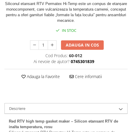
Siliconul etansant RTV
Permatex Hi-Temp este un compus de etanșare
Antistropi sudura
monocomponent, care vulcanizeaza la temperatura camerei, conceput
Accesorii auto
pentru a oferi garnituri fiabile „formate la fața locului” pentru ansambluri
Alte accesorii
mecanice.
Cabluri de pornire
IN STOC
Elemente de fixare
ADAUGA IN COS
Franghii de remorcare
Cod Produs:
60-012
Becuri si sigurante auto
Ai nevoie de ajutor?
0745301839
Becuri auxiliare
Becuri de far
Adauga la Favorite
Cere informatii
Sigurante auto
Descriere
Red RTV high temp gasket maker – Silicon etansant RTV de
inalta temperatura, rosu