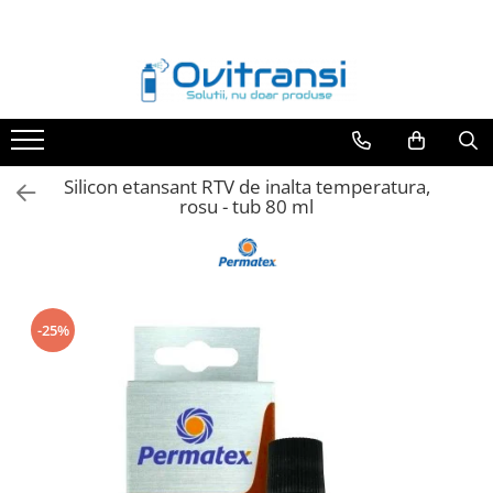
Toate Produsele
Adezivi si etasanti
Adezivi anaerobi
Adezivi rapizi
Silicon etansant RTV de inalta temperatura,
rosu - tub 80 ml
Adezivi bicomponenti
Etansanti anaerobi
Etansanti elastici
Benzi adezive
-25%
Lubrifianti
Degripanti
Uleiuri si vaseline
Antigripante
Intretinere si reparatii auto