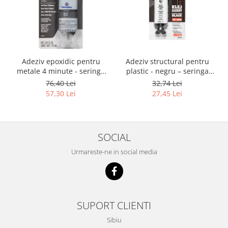
Adeziv epoxidic pentru
Adeziv structural pentru
metale 4 minute - seringa
plastic - negru – seringa
dubla 25 ml
dubla 25 ml
76,40 Lei
32,74 Lei
57,30 Lei
27,45 Lei
SOCIAL
Urmareste-ne in social media
SUPORT CLIENTI
Sibiu