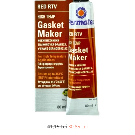
Aditivi si Tratamente
Curatare maini
Curatare si degresare
Mentenanta si reparatii
Cosmetice intretinere auto
Curatare interior
Curatare exterior
Odorizanti
Produse pentru iarna
Produse industriale
Curatare suprafete
Detectie fisuri
Acoperiri metalice
Antiadezivi
41,15 Lei
30,85 Lei
Demulanti