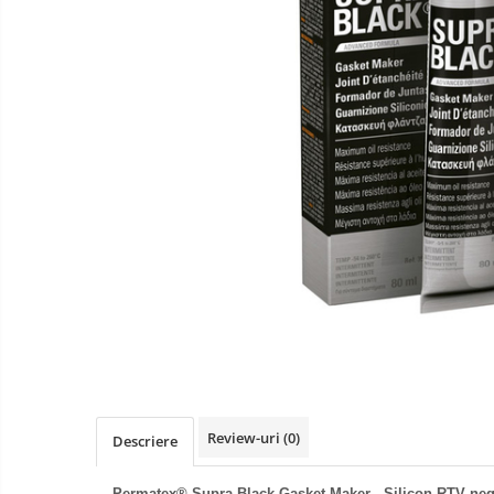
Curatare si degresare
Mentenanta si reparatii
Curatare interior
Curatare exterior
Odorizanti
Produse pentru iarna
Curatare suprafete
Detectie fisuri
Acoperiri metalice
Antiadezivi
Demulanti
Antistropi sudura
Alte accesorii
Review-uri
(0)
Descriere
Cabluri de pornire
Permatex® Supra Black Gasket Maker -
Silicon RTV neg