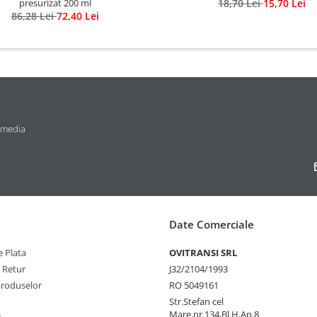
presurizat 200 ml
18,70 Lei
15,70 Lei
86,28 Lei
72,40 Lei
 media
Date Comerciale
 Plata
OVITRANSI SRL
e Retur
J32/2104/1993
Produselor
RO 5049161
Str.Stefan cel
Mare,nr.134,Bl.H,Ap.8