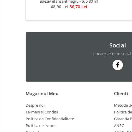
adeziv etansant negru - tub 80 ml
48,90 Lei
36,70 Lei
Social
Urmareste-ne in social
Magazinul Meu
Clienti
Despre noi
Metode de
Termeni si Conditii
Politica d
Politica de Confidentialitate
Garantia 
Politica de livrare
ANPC