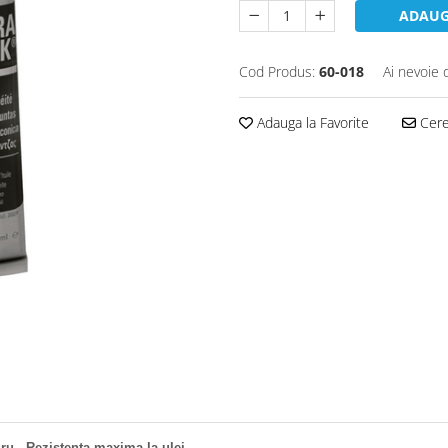
ADAUG
Cod Produs:
60-018
Ai nevoie 
Adauga la Favorite
Cere 
ru - Rezistenta maxima la ulei