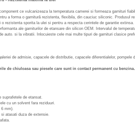
ponent ce vulcanizeaza la temperatura camerei si formeaza garnituri fiabil
ru a forma o garnitură rezistenta, flexibila, din cauciuc siliconic. Produsul rezi
 o rezistenta sporita la ulei si pentru a respecta cerintele de garantie extinsa
rformanta ale garniturilor de etansare din silicon OEM. Intervalul de temperatu
ide auto.
si la vibratii. Inlocuieste cele mai multe tipuri de garnituri clasice pre
galeriei de admisie, capacele de distributie, capacele diferentialelor, pompele 
rile de chiuloasa sau piesele care sunt in contact permanent cu benzina.
pe suprafetele de etansat.
ele cu un solvent fara reziduuri.
i 6 mm).
i si atasati duza de extensie.
afata.