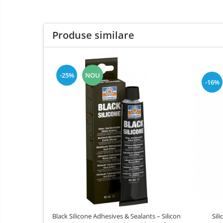
Produse similare
-25%
NOU
-16%
Black Silicone Adhesives & Sealants – Silicon
Silic