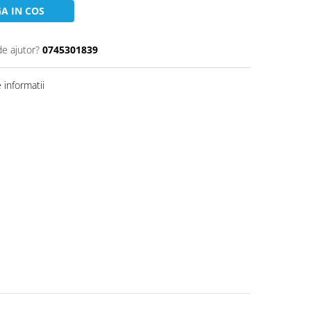
A IN COS
de ajutor?
0745301839
informatii