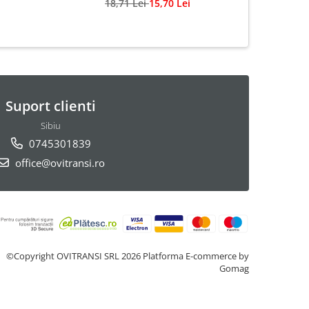
18,71 Lei
15,70 Lei
Suport clienti
Sibiu
0745301839
office@ovitransi.ro
©Copyright OVITRANSI SRL 2026
Platforma E-commerce by
Gomag