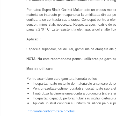
Elemente de fixare
Franghii de remorcare
Permatex Supra Black Gasket Maker este un produs monocom
material se intareste prin expunerea la umiditatea din aer pent
Becuri auxiliare
durifica, a se contracta sau a crapa. Conceput pentru a oferi
senzori, miros slab, necoroziv. Respecta specificatiile de pe
Becuri de far
pana la 270 ° C.
Este rezistent la ulei, apa, glicol si alte flu
Sigurante auto
Aplicatii:
Capacele supapelor, bai de ulei, garniturile de etanșare ale 
NOTA: Nu este recomandata pentru utilizarea pe garnitu
Mod de utilizare:
Pentru asamblare ca o garnitura formata pe loc
Indepartati toate resturile de materialele anterioare de 
Pentru rezultate optime, curatati și uscati toate suprafet
Taiati duza la dimensiunea dorita a cordonului (intre 2 s
Indepartati capacul, perforati tubul sau sigiliul cartusulu
Aplicati un strat continuu si uniform de silicon pe o supr
Informatii conformitate produs