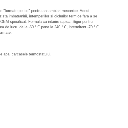
e "formate pe loc" pentru ansamblari mecanice. Acest
sta imbatranirii, intemperiilor si ciclurilor termice fara a se
. OEM specificat. Formula cu intarire rapida. Sigur pentru
ra de lucru de la -60 ° C pana la 240 ° C, intermitent -70 ° C
formate.
de apa, carcasele termostatului.