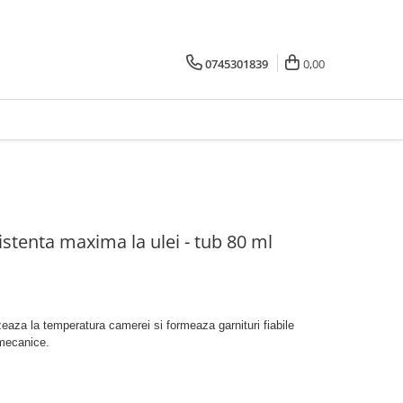
0745301839
0,00
istenta maxima la ulei - tub 80 ml
za la temperatura camerei si formeaza garnituri fiabile
 mecanice.