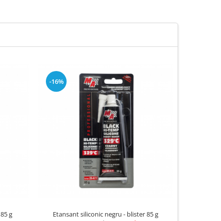
-16%
-16%
 85 g
Etansant siliconic negru - blister 85 g
Etansan