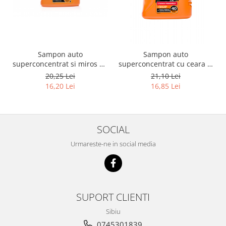
Sampon auto
Sampon auto
superconcentrat si miros de
superconcentrat cu ceara si
portocale - bidon 1000 ml
miros de portocale - bidon
20,25 Lei
21,10 Lei
1300 ml
16,20 Lei
16,85 Lei
SOCIAL
Urmareste-ne in social media
SUPORT CLIENTI
Sibiu
0745301839