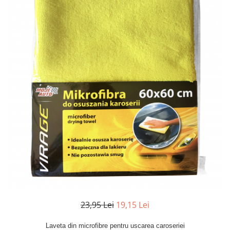
Aditivi si Tratamente
Curatare maini
Curatare si degresare
Mentenanta si reparatii
Cosmetice intretinere auto
Curatare interior
Curatare exterior
Odorizanti
Produse pentru iarna
Produse industriale
Curatare suprafete
Detectie fisuri
Acoperiri metalice
23,95 Lei
19,15 Lei
Antiadezivi
Demulanti
Laveta din microfibre pentru uscarea caroseriei