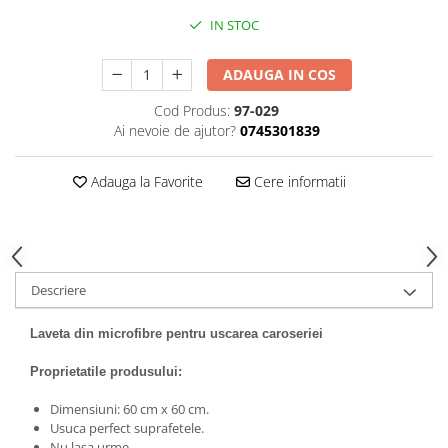
Antistropi sudura
IN STOC
Accesorii auto
Alte accesorii
ADAUGA IN COS
Cabluri de pornire
Cod Produs:
97-029
Ai nevoie de ajutor?
0745301839
Elemente de fixare
Franghii de remorcare
Adauga la Favorite
Cere informatii
Becuri si sigurante auto
Becuri auxiliare
Becuri de far
Sigurante auto
Descriere
Laveta din m
icrofibre pentru uscarea caroseriei
Proprietatile produsului:
Dimensiuni: 60 cm x 60 cm.
Usuca perfect suprafetele.
Nu lasa urme.