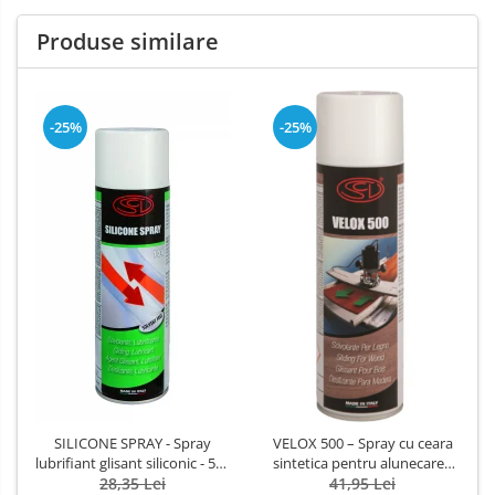
Produse similare
-25%
-25%
SILICONE SPRAY - Spray
VELOX 500 – Spray cu ceara
lubrifiant glisant siliconic - 500
sintetica pentru alunecarea
28,35 Lei
ml
lemnului pe mesele de lucru
41,95 Lei