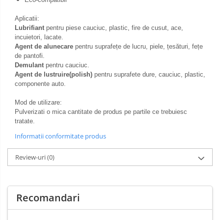
Aplicatii:
Lubrifiant
pentru piese cauciuc, plastic,
fire de cusut, ace,
incuietori, lacate.
Agent de alunecare
pentru suprafețe de lucru, piele, țesături, fețe
de pantofi.
Demulant
pentru cauciuc.
Agent de lustruire(polish)
pentru suprafete dure, cauciuc, plastic,
componente auto.
Mod de utilizare:
Pulverizati o mica cantitate de produs pe partile ce trebuiesc
tratate.
Informatii conformitate produs
Review-uri
(0)
Recomandari