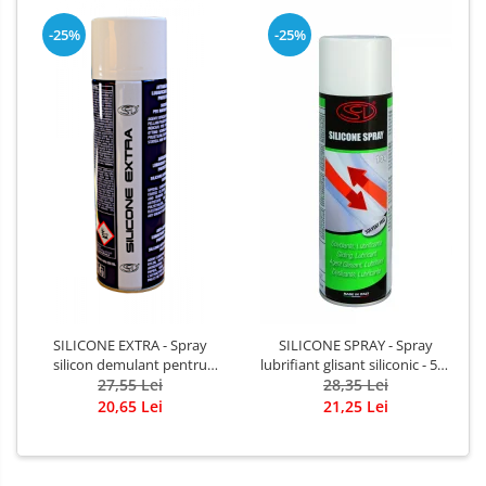
-25%
-25%
SILICONE EXTRA - Spray
SILICONE SPRAY - Spray
silicon demulant pentru
lubrifiant glisant siliconic - 500
plastic si cauciuc - 500 ml
27,55 Lei
28,35 Lei
ml
20,65 Lei
21,25 Lei