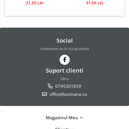
500 ml
21,25 Lei
31,50 Lei
Social
Urmareste-ne in social media
Suport clienti
Sibiu
0745301839
office@ovitransi.ro
Magazinul Meu