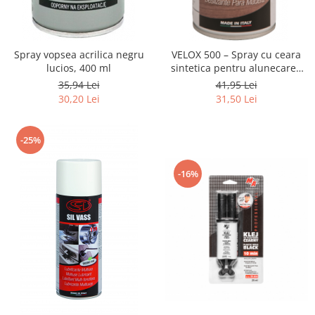
Spray vopsea acrilica negru
VELOX 500 – Spray cu ceara
lucios, 400 ml
sintetica pentru alunecarea
lemnului pe mesele de lucru
35,94 Lei
41,95 Lei
500 ml
30,20 Lei
31,50 Lei
-25%
-16%