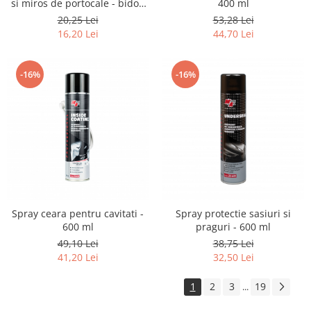
si miros de portocale - bidon
400 ml
1000 ml
20,25 Lei
53,28 Lei
16,20 Lei
44,70 Lei
-16%
-16%
Spray ceara pentru cavitati -
Spray protectie sasiuri si
600 ml
praguri - 600 ml
49,10 Lei
38,75 Lei
41,20 Lei
32,50 Lei
1
2
3
19
...