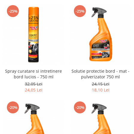
-25%
-25%
Spray curatare si intretinere
Solutie protectie bord - mat -
bord lucios - 750 ml
pulverizator 750 ml
32,05 Lei
24,15 Lei
24,05 Lei
18,10 Lei
-20%
-20%