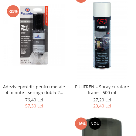
-25%
Adeziv epoxidic pentru metale
PULIFREN – Spray curatare
4 minute - seringa dubla 25
frane - 500 ml
ml
76,40 Lei
27,20 Lei
57,30 Lei
20,40 Lei
-16%
NOU