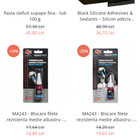
Pasta slefuit supape fina - tub
Black Silicone Adhesives &
100 g
Sealants – Silicon adeziv
etansant negru - tub 80 ml
57,30 Lei
48,90 Lei
45,85 Lei
36,70 Lei
-16%
-25%
MA243 - Blocare filete
MA243 - Blocare filete
rezistenta medie albastru -
rezistenta medie albastru -
blister 10 ml
blister 6 ml
17,64 Lei
14,20 Lei
14,80 Lei
10,65 Lei