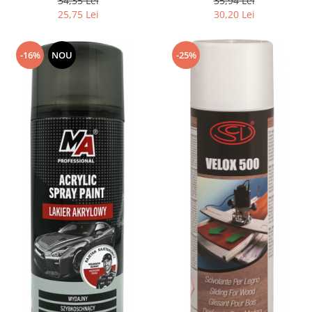
34,35 Lei
35,94 Lei
25,75 Lei
30,20 Lei
-16%
NOU
-25%