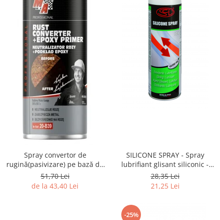
Spray convertor de
SILICONE SPRAY - Spray
rugină(pasivizare) pe bază de
lubrifiant glisant siliconic -
rasini epoxidice, 400 ml
500 ml
51,70 Lei
28,35 Lei
de la 43,40 Lei
21,25 Lei
-25%