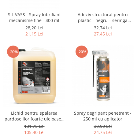
SIL VASS - Spray lubrifiant
Adeziv structural pentru
mecanisme fine - 400 ml
plastic - negru – seringa
dubla 25 ml
28,20 Lei
32,74 Lei
21,15 Lei
27,45 Lei
-20%
-20%
Lichid pentru spalarea
Spray degripant penetrant -
pardoselilor foarte uleioase -
250 ml cu aplicator
bidon 5 L
131,75 Lei
30,90 Lei
105,40 Lei
24,75 Lei