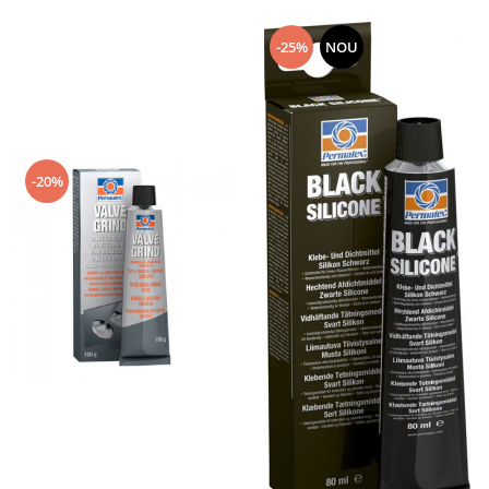
-25%
NOU
-20%