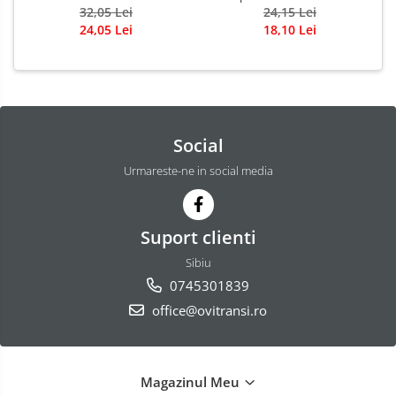
32,05 Lei
24,15 Lei
24,05 Lei
18,10 Lei
Social
Urmareste-ne in social media
Suport clienti
Sibiu
0745301839
office@ovitransi.ro
Magazinul Meu