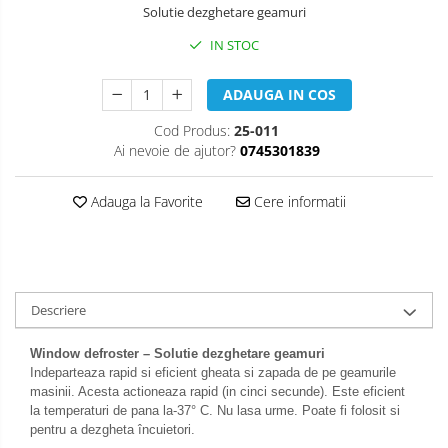
Solutie dezghetare geamuri
IN STOC
ADAUGA IN COS
Cod Produs:
25-011
Ai nevoie de ajutor?
0745301839
Adauga la Favorite
Cere informatii
Descriere
Window defroster – Solutie dezghetare geamuri
Indeparteaza rapid si eficient gheata si zapada de pe geamurile
masinii. Acesta actioneaza rapid (in cinci secunde). Este eficient
la temperaturi de pana la-37° C. Nu lasa urme. Poate fi folosit si
pentru a dezgheta încuietori.