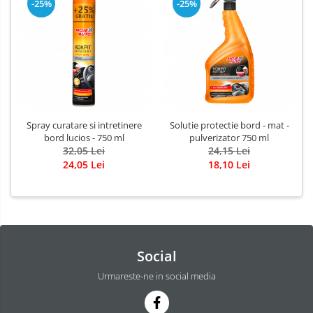
-25%
-25%
Spray curatare si intretinere
Solutie protectie bord - mat -
bord lucios - 750 ml
pulverizator 750 ml
32,05 Lei
24,15 Lei
24,05 Lei
18,10 Lei
Social
Urmareste-ne in social media