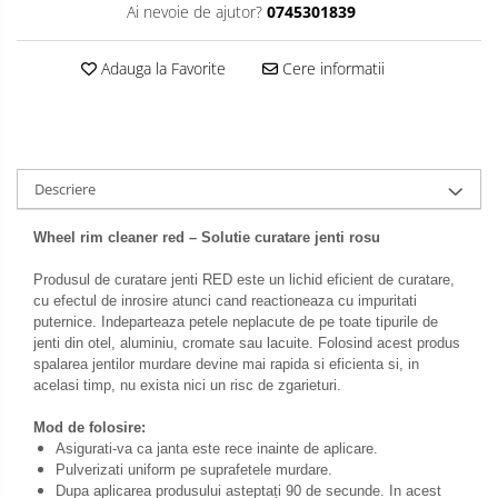
Ai nevoie de ajutor?
0745301839
Adauga la Favorite
Cere informatii
Descriere
Wheel rim cleaner red – Solutie curatare jenti rosu
Produsul de curatare jenti RED este un lichid eficient de curatare,
cu efectul de inrosire atunci cand reactioneaza cu impuritati
puternice. Indeparteaza petele neplacute de pe toate tipurile de
jenti din otel, aluminiu, cromate sau lacuite. Folosind acest produs
spalarea jentilor murdare devine mai rapida si eficienta si, in
acelasi timp, nu exista nici un risc de zgarieturi.
Mod de folosire:
Asigurati-va ca janta este rece inainte de aplicare.
Pulverizati uniform pe suprafetele murdare.
Dupa aplicarea produsului asteptați 90 de secunde. In acest