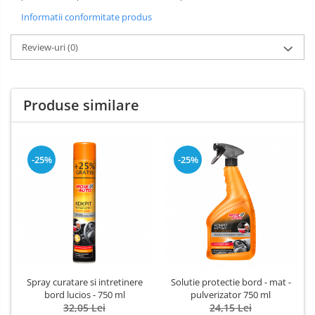
Informatii conformitate produs
Review-uri
(0)
Produse similare
-25%
-25%
Spray curatare si intretinere
Solutie protectie bord - mat -
bord lucios - 750 ml
pulverizator 750 ml
32,05 Lei
24,15 Lei