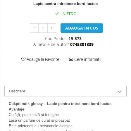
Lapte pentru intretinere bord-lucios
IN STOC
ADAUGA IN COS
Cod Produs:
19-573
Ai nevoie de ajutor?
0745301839
Adauga la Favorite
Cere informatii
Descriere
Cokpit milk glossy – Lapte pentru intretinere bord-lucios
Avantaje
Curăță, protejează și întreține
Lasă un parfum de curat și proaspăt
Este prietenos cu persoanele alergice,