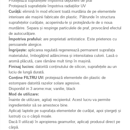
Protejează suprafețele împotriva depunerii de praf
Protejează suprafețele împotriva radiațiilor UV
Curăță:
elimină în mod eficient toată murdăria de pe elementele
interioare ale mașinii fabricate din plastic. Pătrunde în structura
suprafețelor curățate, acoperindu-le și protejându-le de o noua
murdărire. Separa și respinge particulele de praf, provocând efectul
de autocurățare.
Împotriva prafului:
are proprietati antistatice. Este prietenos cu
persoanele alergice.
Îngrijește:
aplicarea regulată regenerează permanent suprafața
materialului, îmbogățind adâncimea și intensitatea culorii. Lasă o
aromă plăcută, care rămâne mult timp în mașină.
Finisaj lucios:
datorită conținutului de silicon, suprafețele au un
luciu de lungă durată.
Conține FILTRU UV:
protejează elementele din plastic de
estompare datorită razelor solare agresive.
Disponibil in 3 arome:mar, vanilie, black
Mod de utilizare:
Înainte de utilizare, agitați recipientul. Acest lucru va permite
ingredientelor să se amestece bine.
Aplicați laptele pe suprafața elementelor de curățat, apoi ștergeți și
lustruiți cu o cârpă moale.
Dacă îl utilizați în apropierea geamurilor, aplicați produsul direct pe
cârpă.