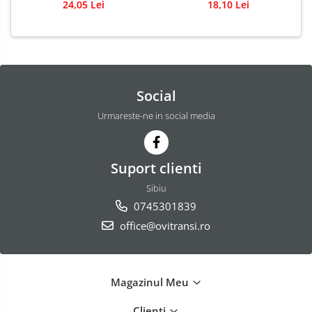
24,05 Lei
18,10 Lei
Social
Urmareste-ne in social media
Suport clienti
Sibiu
0745301839
office@ovitransi.ro
Magazinul Meu
Clienti