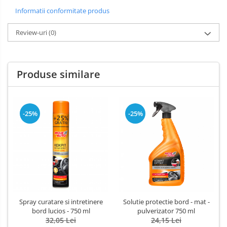
Informatii conformitate produs
Review-uri
(0)
Produse similare
-25%
-25%
Spray curatare si intretinere
Solutie protectie bord - mat -
bord lucios - 750 ml
pulverizator 750 ml
32,05 Lei
24,15 Lei