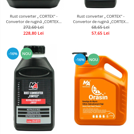
Rust converter „ CORTEX” -
Rust converter „ CORTEX” -
Convertor de rugină „CORTEX”,
Convertor de rugină „CORTEX”,
272,60 Lei
bidon 5 L
68,65 Lei
bidon 1L
228,80 Lei
57,65 Lei
-16%
NOU
-16%
NOU