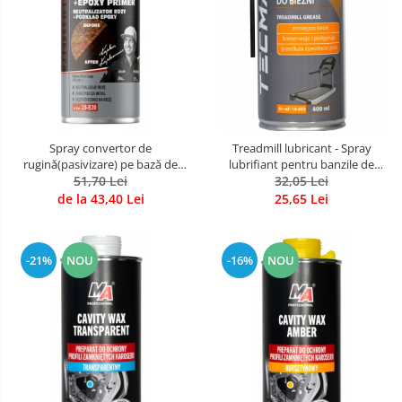
Spray convertor de
Treadmill lubricant - Spray
rugină(pasivizare) pe bază de
lubrifiant pentru banzile de
rasini epoxidice, 400 ml
51,70 Lei
alergare, cu aplicator 400 ml
32,05 Lei
de la 43,40 Lei
25,65 Lei
-21%
NOU
-16%
NOU