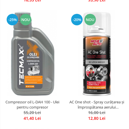
-25%
NOU
-20%
NOU
Compressor oil L-DAH 100 - Ulei
AC One shot - Spray curățarea și
pentru compresor
împrospătarea aerului
55,20 Lei
condiționat și a gurilor de
16,00 Lei
ventilație, 150 ml new car
41,40 Lei
12,80 Lei