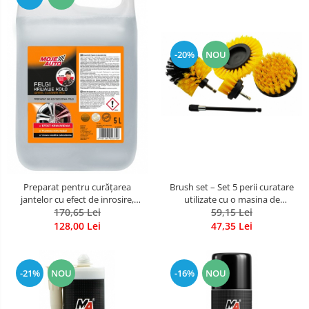
-20%
NOU
Preparat pentru curățarea
Brush set – Set 5 perii curatare
jantelor cu efect de inrosire,
utilizate cu o masina de
170,65 Lei
bidon 5 L
insurubat cu acumulator
59,15 Lei
128,00 Lei
47,35 Lei
-21%
NOU
-16%
NOU