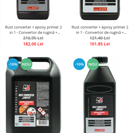
Rust converter + epoxy primer 2
Rust converter + epoxy primer 2
in 1 - Convertor de rugină +
in 1 - Convertor de rugină +
grund epoxidic 2 în 1 bidon 1000
216,95 Lei
grund epoxidic 2 în 1 bidon 500
121,40 Lei
ml
ml
182,00 Lei
101,85 Lei
-16%
NOU
-16%
NOU