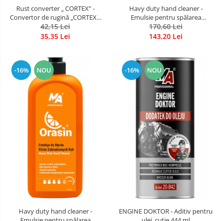
Rust converter „ CORTEX” -
Havy duty hand cleaner -
Convertor de rugină „CORTEX”,
Emulsie pentru spălarea
bidon 500 ml
42,15 Lei
mâinilor foarte murdare, fara
170,60 Lei
apa. bidon cu pompita 5,00 kg
35,35 Lei
143,20 Lei
-16%
NOU
-16%
NOU
Havy duty hand cleaner -
ENGINE DOKTOR - Aditiv pentru
Emulsie pentru spălarea
ulei, cutie 444 ml