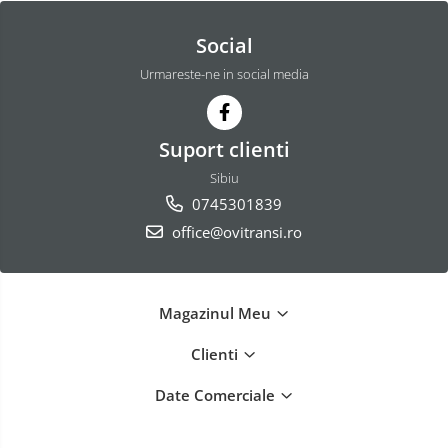
Social
Urmareste-ne in social media
Suport clienti
Sibiu
0745301839
office@ovitransi.ro
Magazinul Meu
Clienti
Date Comerciale