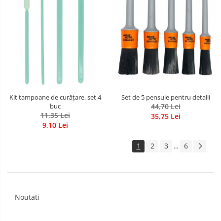
Kit tampoane de curățare, set 4
Set de 5 pensule pentru detalii
buc
44,70 Lei
11,35 Lei
35,75 Lei
9,10 Lei
1
2
3
6
...
Noutati