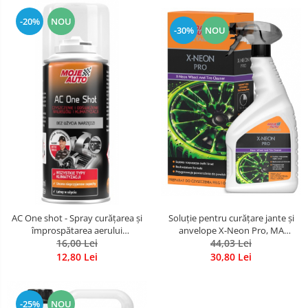
-20%
NOU
-30%
NOU
Soluție pentru curățare jante și
AC One shot - Spray curățarea și
anvelope X-Neon Pro, MA
împrospătarea aerului
detailer, pulverizator 750 ml
44,03 Lei
condiționat și a gurilor de
16,00 Lei
ventilație, 150 ml black
30,80 Lei
12,80 Lei
-25%
NOU