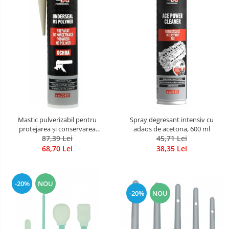
Mastic pulverizabil pentru
Spray degresant intensiv cu
protejarea și conservarea
adaos de acetona, 600 ml
șasiului pe bază de „MS
87,39 Lei
45,71 Lei
polimer”, cartus 290 ml
68,70 Lei
38,35 Lei
-20%
NOU
-20%
NOU