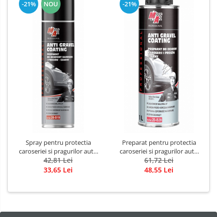
-21%
NOU
-21%
Spray pentru protectia
Preparat pentru protectia
caroseriei si pragurilor auto
caroseriei si pragurilor auto
vopsibil, 600 ml
42,81 Lei
pentru pistol 1 L
61,72 Lei
33,65 Lei
48,55 Lei