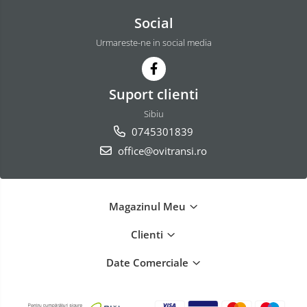
Social
Urmareste-ne in social media
Suport clienti
Sibiu
0745301839
office@ovitransi.ro
Magazinul Meu
Clienti
Date Comerciale