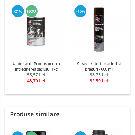
-21%
NOU
-16%
Underseal - Produs pentru
Spray protectie sasiuri si
întreținerea șasiului 1kg
praguri - 600 ml
pensulabil
55,57 Lei
38,75 Lei
43,70 Lei
32,50 Lei
Produse similare