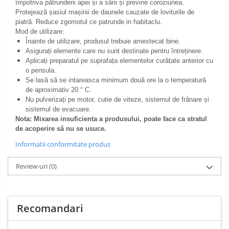
împotriva pătrunderii apei și a sării și previne coroziunea.
Protejează șasiul mașinii de daunele cauzate de loviturile de
piatră. Reduce zgomotul ce patrunde in habitaclu.
Mod de utilizare:
Înainte de utilizare,
produsul trebuie amestecat bine.
Asigurați elemente care nu sunt destinate pentru întreținere.
Aplicați preparatul pe suprafața elementelor curățate anterior cu
o pensula.
Se lasă să se intareasca minimum două ore la o temperatură
de aproximativ 20 ° C.
Nu pulverizați pe motor, cutie de viteze, sistemul de frânare și
sistemul de evacuare.
Nota: Mixarea insuficienta a produsului, poate face ca stratul
de acoperire să nu se usuce.
Informatii conformitate produs
Review-uri
(0)
Recomandari