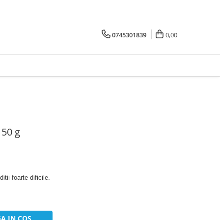
0745301839
0,00
 50 g
tii foarte dificile.
A IN COS