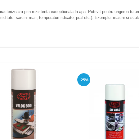
 caracterizeaza prin rezistenta exceptionala la apa. Potrivit pentru ungerea tutu
u (umiditate, sarcini mari, temperaturi ridicate, praf etc.). Exemplu: masini si sc
-25%