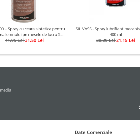
0 – Spray cu ceara sintetica pentru
SIL VASS - Spray lubrifiant mecanis
ea lemnului pe mesele de lucru 500
400 ml
41,95 Lei
ml
31,50 Lei
28,20 Lei
21,15 Lei
 media
Date Comerciale