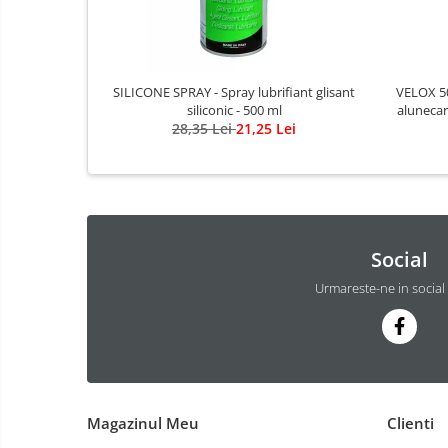
SILICONE SPRAY - Spray lubrifiant glisant
VELOX 50
siliconic - 500 ml
alunecar
28,35 Lei
21,25 Lei
Social
Urmareste-ne in social
Magazinul Meu
Clienti