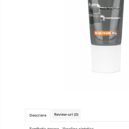
Curatare si degresare
Mentenanta si reparatii
Curatare interior
Curatare exterior
Odorizanti
Produse pentru iarna
Curatare suprafete
Detectie fisuri
Acoperiri metalice
Antiadezivi
Demulanti
Antistropi sudura
Alte accesorii
Review-uri
(0)
Descriere
Cabluri de pornire
Synthetic grease
- Vaselina sintetica