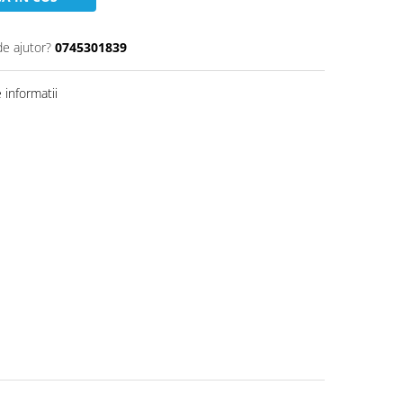
de ajutor?
0745301839
informatii