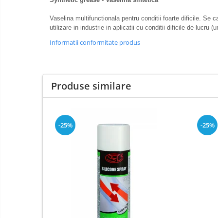
Elemente de fixare
Franghii de remorcare
Vaselina multifunctionala pentru conditii foarte dificile. Se
utilizare in industrie in aplicatii cu conditii dificile de lucr
Becuri auxiliare
Informatii conformitate produs
Becuri de far
Sigurante auto
Produse similare
-25%
-25%