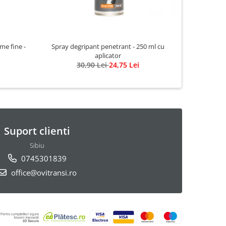
me fine -
Spray degripant penetrant - 250 ml cu
aplicator
30,90 Lei
24,75 Lei
Suport clienti
Sibiu
0745301839
office@ovitransi.ro