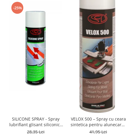
-25%
SILICONE SPRAY - Spray
VELOX 500 – Spray cu ceara
lubrifiant glisant siliconic -
sintetica pentru alunecarea
500 ml
lemnului pe mesele de
28,35 Lei
41,95 Lei