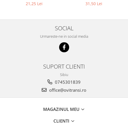
lucru 500 ml
21,25 Lei
31,50 Lei
SOCIAL
Urmareste-ne in social media
SUPORT CLIENTI
Sibiu
0745301839
office@ovitransi.ro
MAGAZINUL MEU
CLIENTI