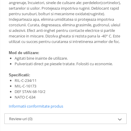
angrenaje, încuietori, sinele de culisare ale: perdelelor(cortinelor),
sertarelor si usilor. Protejeaza impotriva ruginii. Deblocant rapid
pentru suruburi, bolturi si mecanisme oxidate(ruginite).
Indeparteaza apa, elimina umiditatea si protejeaza impotriva
coroziunii. Curata, degreseaza, elimina grasimile, gudronul, uleiul
si adezivii. Efect anti-inghet pentru contacte electrice si partile
mecanice in miscare. Dizolva gheata si rezista pana la -40
°
C. Este
utilizat cu succes pentru curatarea si intretinerea armelor de foc.
Mod de utilizare:
Agitati bine inainte de utilizare.
Pulverizati direct pe piesele tratate. Folositi cu economie.
Specificatii:
RIL-C-234/11
MIL-C-16173
DEF STAN 68-10/2
NATO C-634
Informatii conformitate produs
Review-uri
(0)