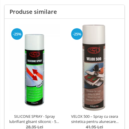
Produse similare
-25%
-25%
SILICONE SPRAY - Spray
VELOX 500 – Spray cu ceara
lubrifiant glisant siliconic - 500
sintetica pentru alunecarea
28,35 Lei
ml
lemnului pe mesele de lucru
41,95 Lei