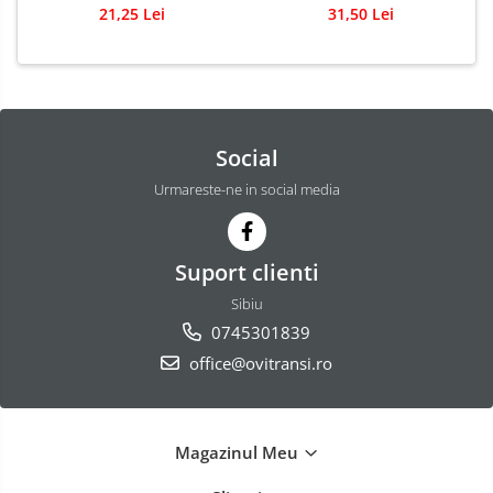
500 ml
21,25 Lei
31,50 Lei
Social
Urmareste-ne in social media
Suport clienti
Sibiu
0745301839
office@ovitransi.ro
Magazinul Meu