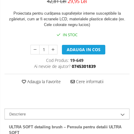
42,81 Lei
29,95 Lei
Proiectata pentru curățarea suprafețelor interne susceptibile la
zgârieturi, cum ar fi ecranele LCD, materialele plastice delicate (ex.
Cele colorate negru lucios)
IN STOC
ADAUGA IN COS
Cod Produs:
19-649
Ai nevoie de ajutor?
0745301839
Adauga la Favorite
Cere informatii
Descriere
ULTRA SOFT detailing brush
– Pensula pentru detalii ULTRA
SOFT