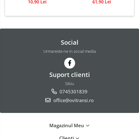
10,90 Lei
61,90 Lei
Social
Urmareste-ne in social media
Suport clienti
Sibiu
0745301839
office@ovitransi.ro
Magazinul Meu
Clienti