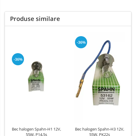
Produse similare
-36%
-36%
Bec halogen Spahn-H1 12V,
Bec halogen Spahn-H3 12V,
55W, P14,5s
55W, PK22s