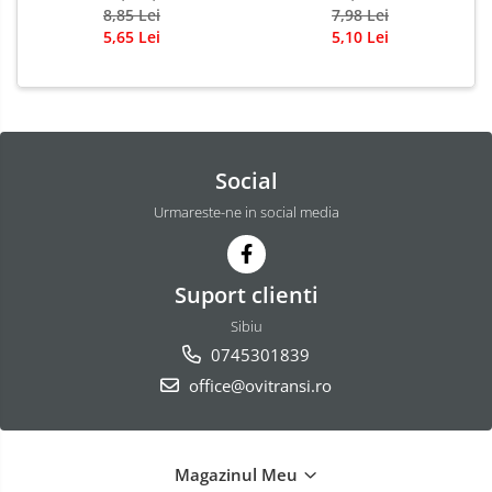
8,85 Lei
7,98 Lei
5,65 Lei
5,10 Lei
Social
Urmareste-ne in social media
Suport clienti
Sibiu
0745301839
office@ovitransi.ro
Magazinul Meu