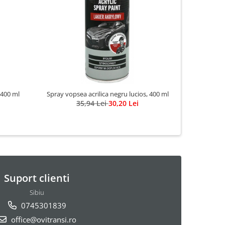
-20%
 400 ml
Spray vopsea acrilica negru lucios, 400 ml
Pasta sl
35,94 Lei
30,20 Lei
Suport clienti
Sibiu
0745301839
office@ovitransi.ro