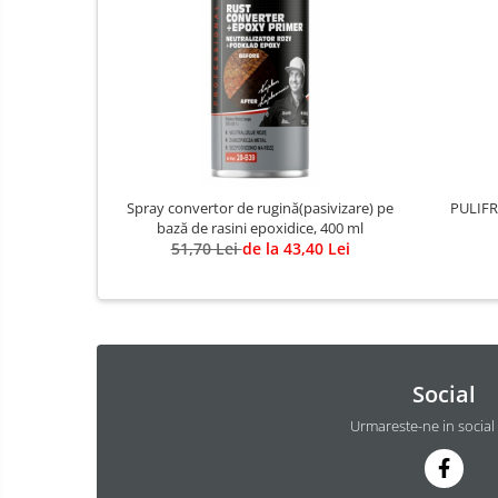
Spray convertor de rugină(pasivizare) pe
PULIFRE
bază de rasini epoxidice, 400 ml
51,70 Lei
de la 43,40 Lei
Social
Urmareste-ne in social