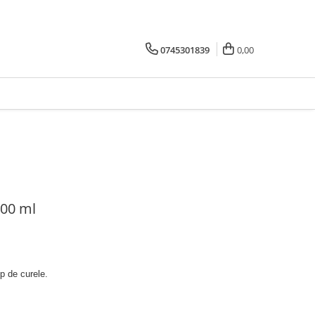
0745301839
0,00
400 ml
ip de curele.