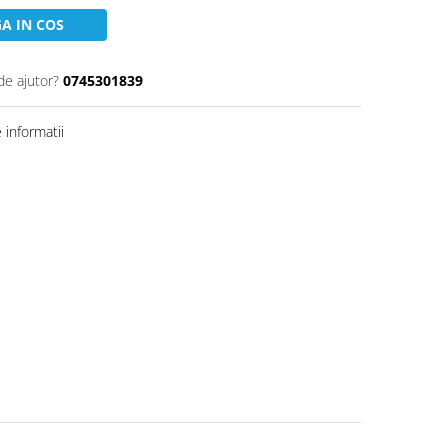
A IN COS
de ajutor?
0745301839
informatii