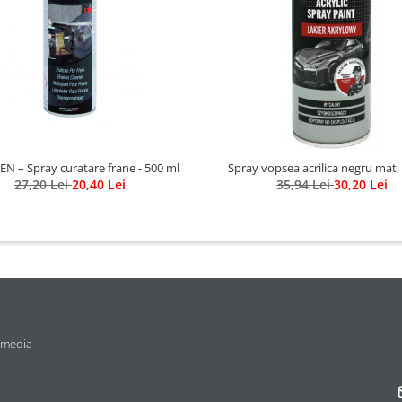
N – Spray curatare frane - 500 ml
Spray vopsea acrilica negru mat,
27,20 Lei
20,40 Lei
35,94 Lei
30,20 Lei
 media