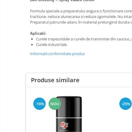
Elemente de fixare
Franghii de remorcare
Formula speciala a preparatului asigura o functionare corec
tractiune, reduce alunecarea si reduce zgomotele. Nu intarest
Becuri auxiliare
Preparatul patrunde adanc în material prelungind durata de
Becuri de far
Aplicatii:
Sigurante auto
Curele trapezoidale si curele de transmisie din cauciuc, p
Curele industriale.
Informatii conformitate produs
Produse similare
-16%
NOU
-25%