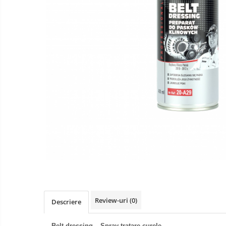
Curatare si degresare
Mentenanta si reparatii
Curatare interior
Curatare exterior
Odorizanti
Produse pentru iarna
Curatare suprafete
Detectie fisuri
Acoperiri metalice
Antiadezivi
Demulanti
Antistropi sudura
Alte accesorii
Review-uri
(0)
Descriere
Cabluri de pornire
Belt dressing – Spray tratare curele