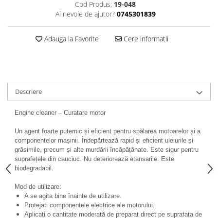
Cod Produs:
19-048
Antistropi sudura
Ai nevoie de ajutor?
0745301839
Accesorii auto
Alte accesorii
Adauga la Favorite
Cere informatii
Cabluri de pornire
Elemente de fixare
Franghii de remorcare
Descriere
Becuri si sigurante auto
Becuri auxiliare
Engine cleaner – Curatare motor
Becuri de far
Un agent foarte puternic și eficient pentru spălarea motoarelor și a
Sigurante auto
componentelor mașinii. Îndepărtează rapid și eficient uleiurile și
grăsimile, precum și alte murdării încăpățânate.
Este sigur pentru
suprafețele din cauciuc.
Nu deteriorează etansarile. Este
biodegradabil.
Mod de utilizare:
A se agita bine înainte de utilizare.
Protejati componentele electrice ale motorului.
Aplicați o cantitate moderată de preparat direct pe suprafața de