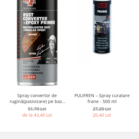
Spray convertor de
PULIFREN – Spray curatare
rugină(pasivizare) pe bază
frane - 500 ml
de rasini epoxidice, 400 ml
51,70 Lei
27,20 Lei
de la 43,40 Lei
20,40 Lei