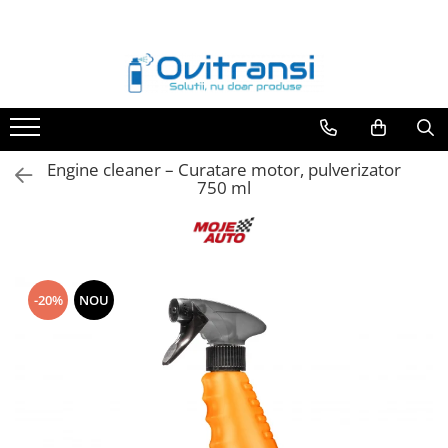
Toate Produsele
Adezivi si etasanti
Adezivi anaerobi
Adezivi rapizi
Engine cleaner – Curatare motor, pulverizator
750 ml
Adezivi bicomponenti
Etansanti anaerobi
Etansanti elastici
Benzi adezive
-20%
NOU
Lubrifianti
Degripanti
Uleiuri si vaseline
Antigripante
Intretinere si reparatii auto