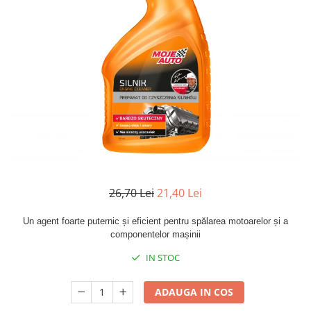
Aditivi si Tratamente
Curatare maini
Curatare si degresare
Mentenanta si reparatii
Cosmetice intretinere auto
Curatare interior
Curatare exterior
Odorizanti
Produse pentru iarna
26,70 Lei
21,40 Lei
Produse industriale
Curatare suprafete
Un agent foarte puternic și eficient pentru spălarea motoarelor și a
componentelor mașinii
Detectie fisuri
IN STOC
Acoperiri metalice
Antiadezivi
ADAUGA IN COS
Demulanti