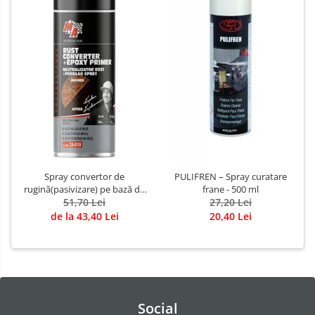
Spray convertor de
PULIFREN – Spray curatare
rugină(pasivizare) pe bază de
frane - 500 ml
rasini epoxidice, 400 ml
51,70 Lei
27,20 Lei
de la 43,40 Lei
20,40 Lei
Social