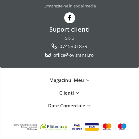
Urmareste-ne in social media
Suport clienti
Sibiu
0745301839
office@ovitransi.ro
Magazinul Meu
Clienti
Date Comerciale