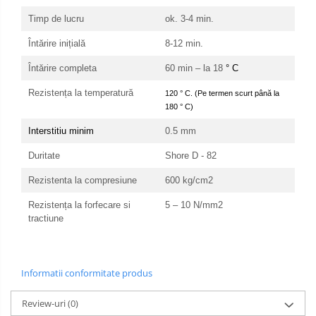
Timp de lucru
ok. 3-4 min.
Întărire inițială
8-12 min.
Întărire completa
60 min – la 18
° C
Rezistența la temperatură
120 ° C. (Pe termen scurt până la
180 ° C)
Interstitiu minim
0.5 mm
Duritate
Shore D - 82
Rezistenta la compresiune
600 kg/cm2
Rezistența la forfecare
si
5 – 10 N/mm2
tractiune
Informatii conformitate produs
Review-uri
(0)