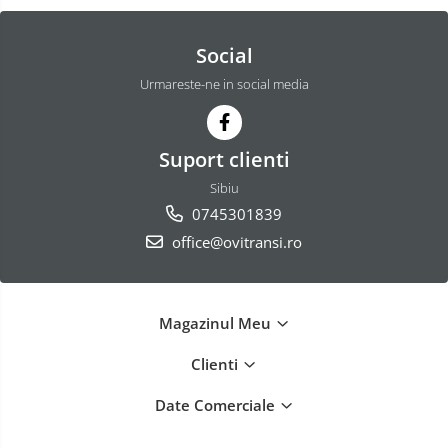
Social
Urmareste-ne in social media
Suport clienti
Sibiu
0745301839
office@ovitransi.ro
Magazinul Meu
Clienti
Date Comerciale