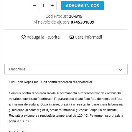
ADAUGA IN COS
Cod Produs:
20-B15
Ai nevoie de ajutor?
0745301839
Adauga la Favorite
Cere informatii
Descriere
Fuel Tank Repair Kit – Chit pentru repararea rezervoarelor
Compus pentru repararea rapidă și permanentă a rezervoarelor de combustibil
metalice deteriorate / perforate. Repararea se poate face fara demontare si fara
a fi nevoie de sudura. După întărire, prezintă o rezistență foarte mare la benzină
și motorină și poate fi șlefuit, prelucrat mrcanic și vopsit - după 60 de minute.
Rezistă la expunerea regulată la temperaturi de 120 ° C. Pe termen scurt rezista
până la 180 ° C.