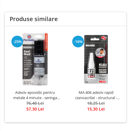
Produse similare
-25%
-16%
Adeziv epoxidic pentru
MA 406 adeziv rapid
metale 4 minute - seringa
cianoacrilat - structural -
dubla 25 ml
76,40 Lei
blister 10 g
18,25 Lei
57,30 Lei
15,30 Lei