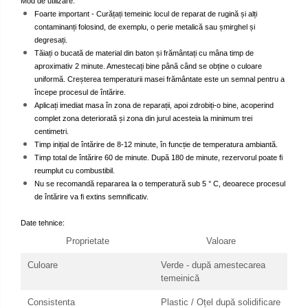
Mod de utilizare:
Foarte important - Curățați temeinic locul de reparat de rugină și alți
contaminanți folosind, de exemplu, o perie metalică sau șmirghel și
degresați.
Tăiați o bucată de material din baton și frământați cu mâna timp de
aproximativ 2 minute. Amestecați bine până când se obține o culoare
uniformă. Creșterea temperaturii masei frământate este un semnal pentru a
începe procesul de întărire.
Aplicați imediat masa în zona de reparații, apoi zdrobiți-o bine, acoperind
complet zona deteriorată și zona din jurul acesteia la minimum trei
centimetri.
Timp inițial de întărire de 8-12 minute, în funcție de temperatura ambiantă.
Timp total de întărire 60 de minute. După 180 de minute, rezervorul poate fi
reumplut cu combustibil.
Nu se recomandă repararea la o temperatură sub 5 ° C, deoarece procesul
de întărire va fi extins semnificativ.
Date tehnice:
Proprietate
Valoare
Culoare
Verde - după amestecarea
temeinică
Consistenta
Plastic / Oțel după solidificare