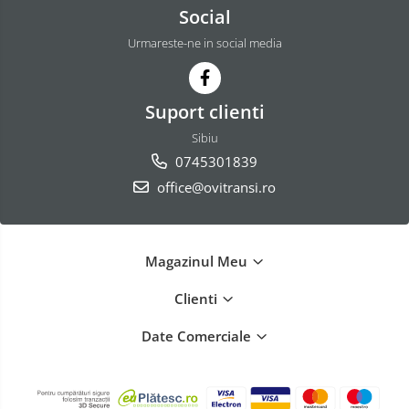
Social
Urmareste-ne in social media
Suport clienti
Sibiu
0745301839
office@ovitransi.ro
Magazinul Meu
Clienti
Date Comerciale