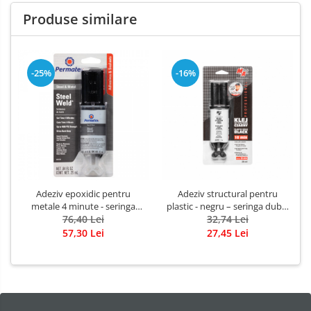
Produse similare
-25%
-16%
Adeziv epoxidic pentru
Adeziv structural pentru
metale 4 minute - seringa
plastic - negru – seringa dubla
dubla 25 ml
76,40 Lei
32,74 Lei
25 ml
57,30 Lei
27,45 Lei