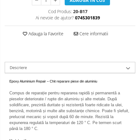
ADAUGA IN COS
Cod Produs:
20-B17
Ai nevoie de ajutor?
0745301839
Adauga la Favorite
Cere informatii
Descriere
Epoxy Aluminium Repair – Chit reparare piese din aluminiu
Compus de reparație pentru repararea rapidă și permanentă a
pieselor deteriorate / rupte din aluminiu și alte metale. După
solidificare, prezintă duritate și rezistență foarte ridicate la ulei,
benzină, motorină și multe alte substanțe chimice. Poate fi șlefuit,
prelucrat mecanic și vopsit după 60 de minute. Rezistă la
expunerea regulată la temperaturi de 120 ° C. Pe termen scurt
până la 180 ° C.