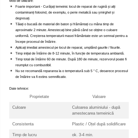
Mod de utilizare:
Foarte important - Curățați temeinic locul de reparat de rugină și alți
contaminanți folosind, de exemplu, o perie metalică sau șmirghel și
degresați.
Tăiați o bucată de material din baton și frământați cu mâna timp de
aproximativ 2 minute. Amestecați bine până când se obține o culoare
uniformă. Creșterea temperaturii masei frământate este un semnal pentru a
începe procesul de întărire.
Aplicați imediat amestecul pe locul de reparat, umplând gaurile / fisurile.
Timp inițial de întărire de 8-12 minute, în funcție de temperatura ambiantă.
Timp total de întărire 60 de minute. După 180 de minute, rezervorul poate fi
reumplut cu combustibil.
Nu se recomandă repararea la o temperatură sub 5 ° C, deoarece procesul
de întărire va fi extins semnificativ.
Date tehnice:
Proprietate
Valoare
Culoare
Culoarea aluminiului - după
amestecarea temeinică
Consistenta
Plastic / Oțel după solidificare
Timp de lucru
ok. 3-4 min.